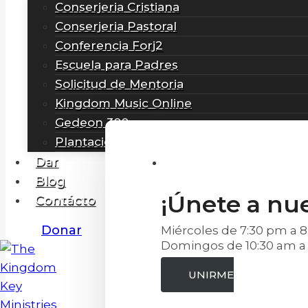
Conserjeria Cristiana
Conserjeria Pastoral
Conferencia Forj2
Escuela para Padres
Solicitud de Mentoria​
Kingdom Music Online
Gedeon 300
Plantacion de Iglesias
Dar
Blog
¡Únete a nue
Contácto
Donar
Miércoles de 7:30 pm a 
Domingos de 10:30 am a 
UNIRME